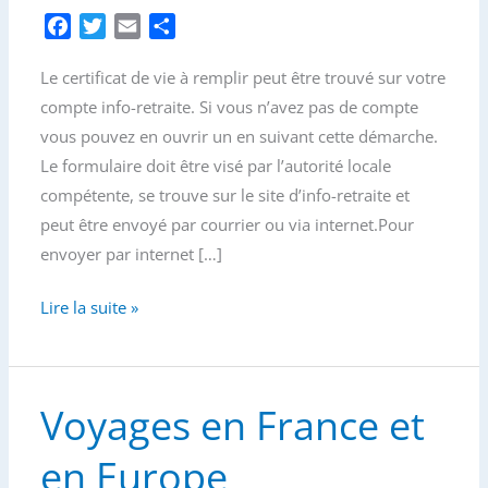
F
T
E
P
a
w
m
a
Le certificat de vie à remplir peut être trouvé sur votre
c
i
a
r
e
t
i
t
compte info-retraite. Si vous n’avez pas de compte
b
t
l
a
vous pouvez en ouvrir un en suivant cette démarche.
o
e
g
Le formulaire doit être visé par l’autorité locale
o
r
e
compétente, se trouve sur le site d’info-retraite et
k
r
peut être envoyé par courrier ou via internet.Pour
envoyer par internet […]
Certificats
Lire la suite »
de
vie
Voyages en France et
en Europe