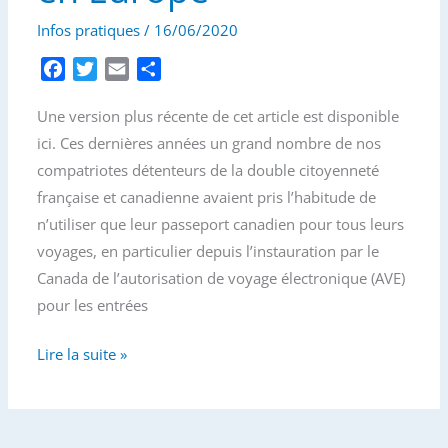
Infos pratiques
/
16/06/2020
F
T
E
P
a
w
m
a
Une version plus récente de cet article est disponible
c
i
a
r
e
t
i
t
ici. Ces dernières années un grand nombre de nos
b
t
l
a
compatriotes détenteurs de la double citoyenneté
o
e
g
française et canadienne avaient pris l’habitude de
o
r
e
n’utiliser que leur passeport canadien pour tous leurs
k
r
voyages, en particulier depuis l’instauration par le
Canada de l’autorisation de voyage électronique (AVE)
pour les entrées
Voyages
Lire la suite »
en
France
et