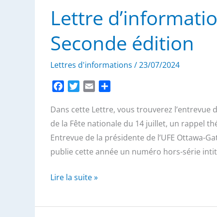
Lettre d’informatio
Seconde édition
Lettres d'informations
/
23/07/2024
F
T
E
P
a
w
m
a
Dans cette Lettre, vous trouverez l’entrevue d
c
i
a
r
e
t
i
t
de la Fête nationale du 14 juillet, un rappel t
b
t
l
a
Entrevue de la présidente de l’UFE Ottawa-Ga
o
e
g
publie cette année un numéro hors-série intit
o
r
e
k
r
Lettre
Lire la suite »
d’information
-