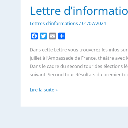
Juillet
Lettre d’informatio
2024
-
Lettres d'informations
/
01/07/2024
Seconde
édition
F
T
E
P
a
w
m
a
Dans cette Lettre vous trouverez les infos sur
c
i
a
r
e
t
i
t
juillet à l’Ambassade de France, théâtre avec 
b
t
l
a
Dans le cadre du second tour des élections l
o
e
g
suivant Second tour Résultats du premier tou
o
r
e
k
r
Lettre
Lire la suite »
d’information
–
Juillet
2024