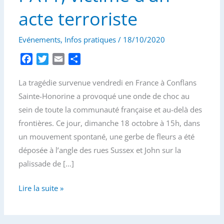
acte terroriste
Evénements
,
Infos pratiques
/
18/10/2020
F
T
E
P
a
w
m
a
La tragédie survenue vendredi en France à Conflans
c
i
a
r
e
t
i
t
Sainte-Honorine a provoqué une onde de choc au
b
t
l
a
sein de toute la communauté française et au-delà des
o
e
g
frontières. Ce jour, dimanche 18 octobre à 15h, dans
o
r
e
un mouvement spontané, une gerbe de fleurs a été
k
r
déposée à l’angle des rues Sussex et John sur la
palissade de […]
Hommage
Lire la suite »
à
Samuel