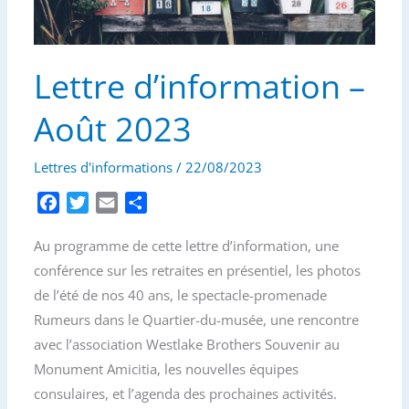
Lettre d’information –
Août 2023
Lettres d'informations
/
22/08/2023
F
T
E
P
a
w
m
a
Au programme de cette lettre d’information, une
c
i
a
r
e
t
i
t
conférence sur les retraites en présentiel, les photos
b
t
l
a
de l’été de nos 40 ans, le spectacle-promenade
o
e
g
Rumeurs dans le Quartier-du-musée, une rencontre
o
r
e
avec l’association Westlake Brothers Souvenir au
k
r
Monument Amicitia, les nouvelles équipes
consulaires, et l’agenda des prochaines activités.