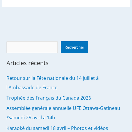
k
r
l’été
de
nos
40
ans
Search
Rechercher
Articles récents
Retour sur la Fête nationale du 14 juillet à
l’Ambassade de France
Trophée des Français du Canada 2026
Assemblée générale annuelle UFE Ottawa-Gatineau
/Samedi 25 avril à 14h
Karaoké du samedi 18 avril – Photos et vidéos