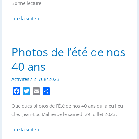
Bonne lecture!
Lettre
Lire la suite »
d’information
–
Août
Photos de l’été de nos
2023
40 ans
Activités
/
21/08/2023
F
T
E
P
a
w
m
a
Quelques photos de l’Été de nos 40 ans qui a eu lieu
c
i
a
r
e
t
i
t
chez Jean-Luc Malherbe le samedi 29 juillet 2023.
b
t
l
a
o
e
g
Photos
Lire la suite »
o
r
e
de