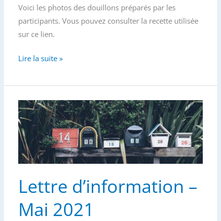
Voici les photos des douillons préparés par les
c
i
a
r
e
t
i
t
participants. Vous pouvez consulter la recette utilisée
b
t
l
a
sur ce lien.
o
e
g
o
r
e
Zoom
Lire la suite »
k
r
recette
–
Photos
des
douillons
Lettre d’information –
Mai 2021