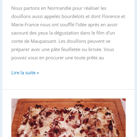
a
w
m
a
Nous partons en Normandie pour réaliser les
c
i
a
r
e
t
i
t
douillons aussi appelés bourdelots et dont Florence et
b
t
l
a
Marie-France nous ont soufflé l’idée après en avoir
o
e
g
savouré des yeux la dégustation dans le film d’un
o
r
e
conte de Maupassant. Les douillons peuvent se
k
r
préparer avec une pâte feuilletée ou brisée. Vous
pouvez vous en procurer une toute prête au
Recette
Lire la suite »
des
douillons
normands
et
du
caramel
au