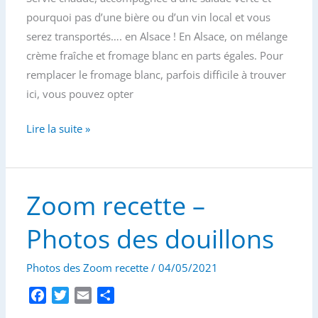
b
t
l
a
pourquoi pas d’une bière ou d’un vin local et vous
o
e
g
serez transportés…. en Alsace ! En Alsace, on mélange
o
r
e
crème fraîche et fromage blanc en parts égales. Pour
k
r
remplacer le fromage blanc, parfois difficile à trouver
ici, vous pouvez opter
Recette
Lire la suite »
de
la
flammekueche,
Zoom recette –
ou
tarte
Photos des douillons
flambée
alsacienne
Photos des Zoom recette
/
04/05/2021
F
T
E
P
a
w
m
a