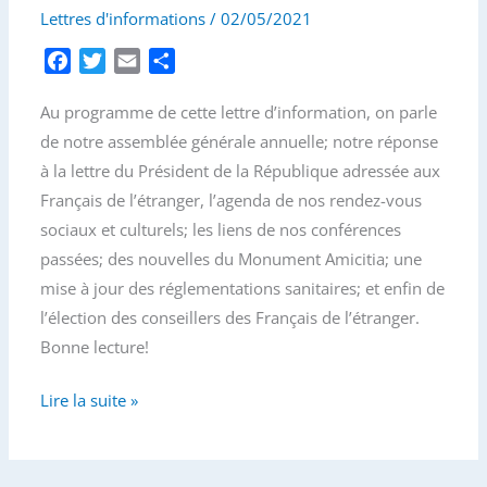
Lettres d'informations
/
02/05/2021
F
T
E
P
a
w
m
a
Au programme de cette lettre d’information, on parle
c
i
a
r
e
t
i
t
de notre assemblée générale annuelle; notre réponse
b
t
l
a
à la lettre du Président de la République adressée aux
o
e
g
Français de l’étranger, l’agenda de nos rendez-vous
o
r
e
sociaux et culturels; les liens de nos conférences
k
r
passées; des nouvelles du Monument Amicitia; une
mise à jour des réglementations sanitaires; et enfin de
l’élection des conseillers des Français de l’étranger.
Bonne lecture!
Lettre
Lire la suite »
d’information
–