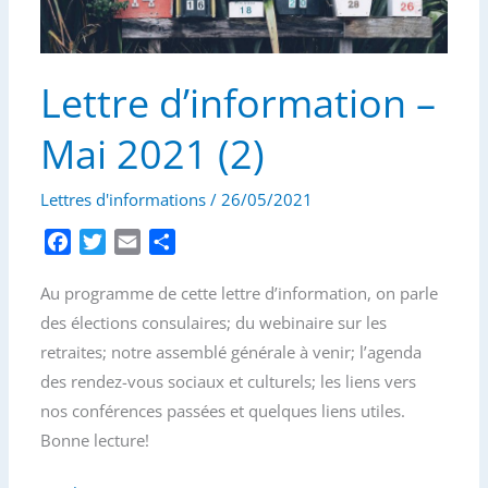
Lettre d’information –
Mai 2021 (2)
Lettres d'informations
/
26/05/2021
F
T
E
P
a
w
m
a
Au programme de cette lettre d’information, on parle
c
i
a
r
e
t
i
t
des élections consulaires; du webinaire sur les
b
t
l
a
retraites; notre assemblé générale à venir; l’agenda
o
e
g
des rendez-vous sociaux et culturels; les liens vers
o
r
e
nos conférences passées et quelques liens utiles.
k
r
Bonne lecture!