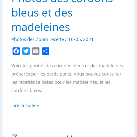
bleus et des
madeleines
Photos des Zoom recette
/
16/05/2021
F
T
E
P
a
w
m
a
Voici les photos des cordons bleus et des madeleines
c
i
a
r
e
t
i
t
préparés par les participants. Vous pouvez consulter
b
t
l
a
les recettes utilisées pour les madeleines, et les
o
e
g
cordons bleus.
o
r
e
k
r
Zoom
Lire la suite »
recette
–
Photos