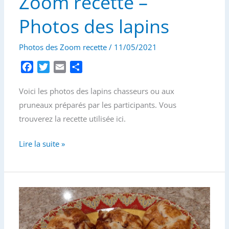
Zoom recette –
des
cordons
Photos des lapins
bleus
et
Photos des Zoom recette
/
11/05/2021
des
F
T
E
P
madeleines
a
w
m
a
Voici les photos des lapins chasseurs ou aux
c
i
a
r
e
t
i
t
pruneaux préparés par les participants. Vous
b
t
l
a
trouverez la recette utilisée ici.
o
e
g
o
r
e
Zoom
Lire la suite »
k
r
recette
–
Photos
des
lapins