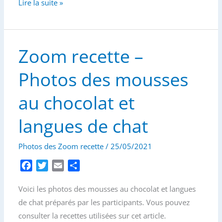
Lettre
Lire la suite »
d’information
–
Mai
Zoom recette –
2021
(2)
Photos des mousses
au chocolat et
langues de chat
Photos des Zoom recette
/
25/05/2021
F
T
E
P
a
w
m
a
Voici les photos des mousses au chocolat et langues
c
i
a
r
e
t
i
t
de chat préparés par les participants. Vous pouvez
b
t
l
a
consulter la recettes utilisées sur cet article.