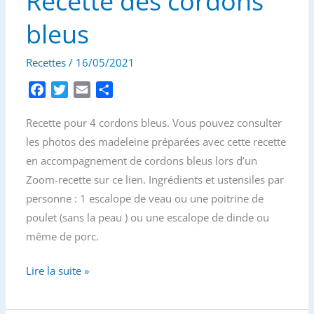
Recette des cordons
bleus
Recettes
/
16/05/2021
F
T
E
P
a
w
m
a
Recette pour 4 cordons bleus. Vous pouvez consulter
c
i
a
r
e
t
i
t
les photos des madeleine préparées avec cette recette
b
t
l
a
en accompagnement de cordons bleus lors d’un
o
e
g
Zoom-recette sur ce lien. Ingrédients et ustensiles par
o
r
e
personne : 1 escalope de veau ou une poitrine de
k
r
poulet (sans la peau ) ou une escalope de dinde ou
même de porc.
Recette
Lire la suite »
des
cordons