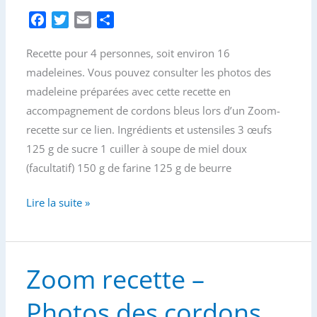
F
T
E
P
a
w
m
a
Recette pour 4 personnes, soit environ 16
c
i
a
r
e
t
i
t
madeleines. Vous pouvez consulter les photos des
b
t
l
a
madeleine préparées avec cette recette en
o
e
g
accompagnement de cordons bleus lors d’un Zoom-
o
r
e
recette sur ce lien. Ingrédients et ustensiles 3 œufs
k
r
125 g de sucre 1 cuiller à soupe de miel doux
(facultatif) 150 g de farine 125 g de beurre
Recette
Lire la suite »
des
madeleines
Zoom recette –
Photos des cordons