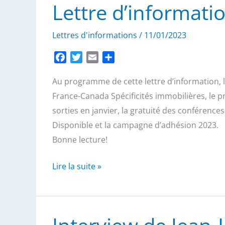
Lettre d’informati
Lettres d'informations
/
11/01/2023
F
T
E
P
a
w
m
a
Au programme de cette lettre d’information, l
c
i
a
r
e
t
i
t
France-Canada Spécificités immobilières, le p
b
t
l
a
sorties en janvier, la gratuité des conférence
o
e
g
Disponible et la campagne d’adhésion 2023.
o
r
e
Bonne lecture!
k
r
Lettre
Lire la suite »
d’information
–
Janvier
2023