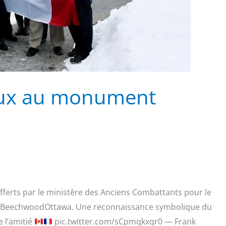
aux au monument
fferts par le ministère des Anciens Combattants pour le
@BeechwoodOttawa. Une reconnaissance symbolique du
e l’amitié
pic.twitter.com/sCpmqkxqr0 — Frank