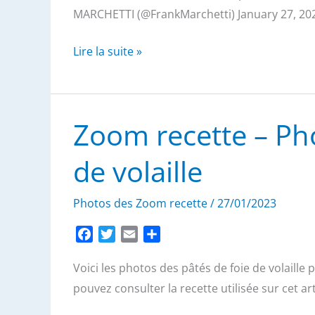
o
e
g
MARCHETTI (@FrankMarchetti) January 27, 20
o
r
e
k
r
Remise
Lire la suite »
de
drapeaux
au
Zoom recette – Pho
monument
Amicitia
de volaille
Photos des Zoom recette
/
27/01/2023
F
T
E
P
a
w
m
a
Voici les photos des pâtés de foie de volaille
c
i
a
r
e
t
i
t
pouvez consulter la recette utilisée sur cet art
b
t
l
a