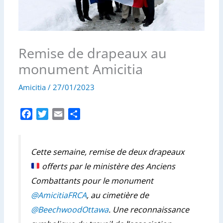
Remise de drapeaux au
monument Amicitia
Amicitia
/
27/01/2023
F
T
E
P
a
w
m
a
c
i
a
r
e
t
i
t
Cette semaine, remise de deux drapeaux
b
t
l
a
offerts par le ministère des Anciens
o
e
g
Combattants pour le monument
o
r
e
@AmicitiaFRCA
, au cimetière de
k
r
@BeechwoodOttawa
. Une reconnaissance