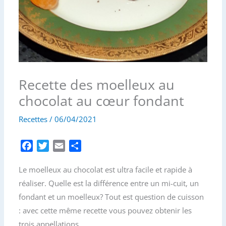
Recette des moelleux au
chocolat au cœur fondant
Recettes
/
06/04/2021
F
T
E
P
a
w
m
a
Le moelleux au chocolat est ultra facile et rapide à
c
i
a
r
e
t
i
t
réaliser. Quelle est la différence entre un mi-cuit, un
b
t
l
a
fondant et un moelleux? Tout est question de cuisson
o
e
g
: avec cette même recette vous pouvez obtenir les
o
r
e
trois appellations.