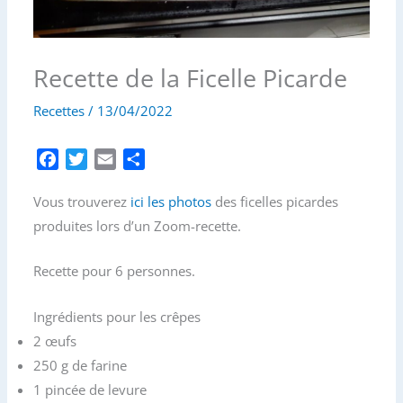
Recette de la Ficelle Picarde
Recettes
/
13/04/2022
F
T
E
P
a
w
m
a
Vous trouverez
c
i
a
ici les photos
r
des ficelles picardes
e
t
i
t
produites lors d’un Zoom-recette.
b
t
l
a
o
e
g
Recette pour 6 personnes.
o
r
e
k
r
Ingrédients pour les crêpes
2 œufs
250 g de farine
1 pincée de levure