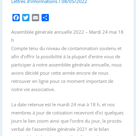
Lettres d'informations
/
08/05/2022
F
T
E
P
a
w
m
a
Assemblée générale annuelle 2022 – Mardi 24 mai 18
c
i
a
r
e
t
i
t
h
b
t
l
a
Compte tenu du niveau de contamination soutenu et
o
e
g
afin d’offrir la possibilité à la plupart d’entre vous de
o
r
e
participer à notre assemblée générale annuelle, nous
k
r
avons décidé pour cette année encore de nous
retrouver en ligne pour ce moment important de
notre vie associative.
La date retenue est le mardi 24 mai à 18 h, et nos
membres à jour de cotisation recevront d’ici quelques
jours le lien zoom ainsi que l’ordre du jour, le procès-
verbal de l’assemblée générale 2021 et le bilan