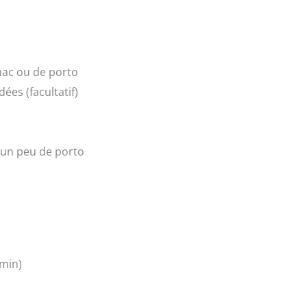
nac ou de porto
es (facultatif)
+ un peu de porto
emin)