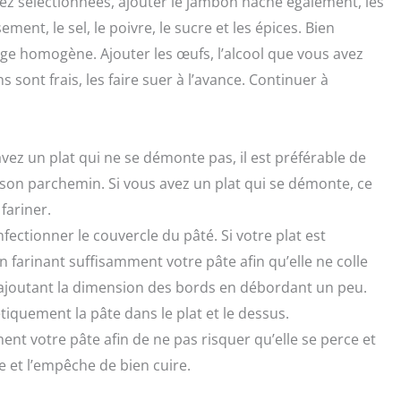
z sélectionnées, ajouter le jambon haché également, les
ent, le sel, le poivre, le sucre et les épices. Bien
ge homogène. Ajouter les œufs, l’alcool que vous avez
 sont frais, les faire suer à l’avance. Continuer à
avez un plat qui ne se démonte pas, il est préférable de
sson parchemin. Si vous avez un plat qui se démonte, ce
 fariner.
ectionner le couvercle du pâté. Si votre plat est
en farinant suffisamment votre pâte afin qu’elle ne colle
 ajoutant la dimension des bords en débordant un peu.
iquement la pâte dans le plat et le dessus.
ment votre pâte afin de ne pas risquer qu’elle se perce et
te et l’empêche de bien cuire.