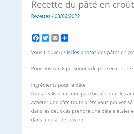
Recette du pâté en croû
Recettes
/
08/06/2022
F
T
E
P
a
w
m
a
Vous trouverez
c
i
a
ici les photos
r
des pâtés en cro
e
t
i
t
b
t
l
a
Pour environ 8 personnes (le pâté en croûte 
o
e
g
o
r
e
Ingrédients pour la pâte
k
r
Nous réaliserons une pâte brisée pour les am
acheter une pâte toute prête vous pouvez sélec
dans les deux cas prendre une pâte à étaler 
dans un plat de cuisson.