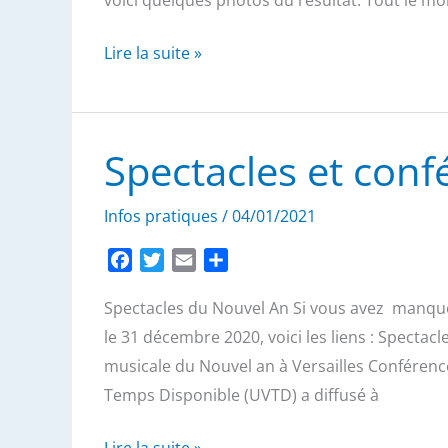
b
t
l
a
o
e
g
Zoom
Lire la suite »
o
r
e
Recette
k
r
–
Photos
Spectacles et conf
des
gougères
Infos pratiques
/
04/01/2021
F
T
E
P
a
w
m
a
Spectacles du Nouvel An Si vous avez manqué
c
i
a
r
e
t
i
t
le 31 décembre 2020, voici les liens : Specta
b
t
l
a
musicale du Nouvel an à Versailles Conférences
o
e
g
Temps Disponible (UVTD) a diffusé à
o
r
e
k
r
Spectacles