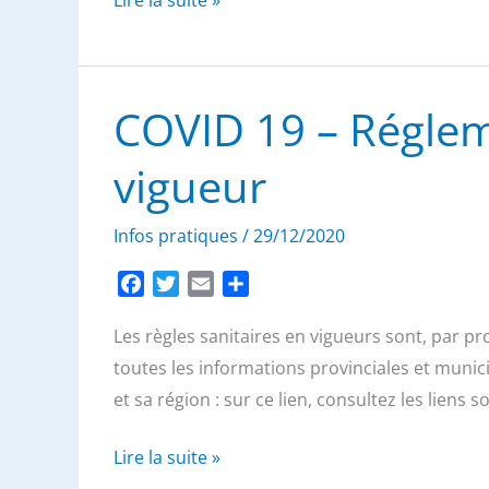
Lire la suite »
et
conférences
en
COVID 19 – Réglem
ligne
vigueur
Infos pratiques
/
29/12/2020
F
T
E
P
a
w
m
a
Les règles sanitaires en vigueurs sont, par pr
c
i
a
r
e
t
i
t
toutes les informations provinciales et munic
b
t
l
a
et sa région : sur ce lien, consultez les liens
o
e
g
o
r
e
COVID
Lire la suite »
k
r
19