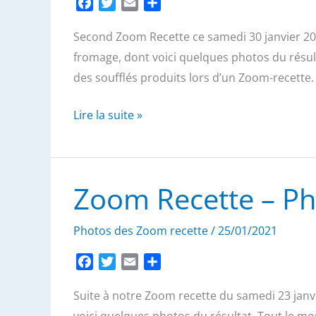
F
T
E
P
a
w
m
a
Second Zoom Recette ce samedi 30 janvier 202
c
i
a
r
e
t
i
t
fromage, dont voici quelques photos du résult
b
t
l
a
des soufflés produits lors d’un Zoom-recette.
o
e
g
o
r
e
Zoom
Lire la suite »
k
r
Recette
–
Photos
Zoom Recette – Ph
des
soufflés
Photos des Zoom recette
/
25/01/2021
au
fromage
F
T
E
P
a
w
m
a
Suite à notre Zoom recette du samedi 23 janv
c
i
a
r
e
t
i
t
voici quelques photos du résultat. Tout le mon