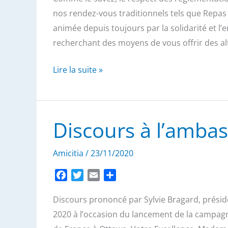
e
t
i
t
nos rendez-vous traditionnels tels que Repas
b
t
l
a
animée depuis toujours par la solidarité et l’e
o
e
g
recherchant des moyens de vous offrir des alt
o
r
e
k
r
Repas
Lire la suite »
de
fin
d’année
Discours à l’amba
à
La
Amicitia
/
23/11/2020
Favorita
F
T
E
P
a
w
m
a
Discours prononcé par Sylvie Bragard, prési
c
i
a
r
e
t
i
t
2020 à l’occasion du lancement de la campa
b
t
l
a