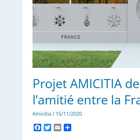
Projet AMICITIA d
l’amitié entre la F
Amicitia
/
15/11/2020
F
T
E
P
a
w
m
a