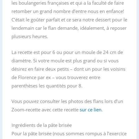
b
t
l
a
les boulangeries françaises et qui a la faculté de faire
o
e
g
retomber un grand nombre d’entre nous en enfance!
o
r
e
C’était le goûter parfait et ce sera notre dessert pour le
k
r
lendemain car le flan demande, idéalement, à reposer
plusieurs heures.
La recette est pour 6 ou pour un moule de 24 cm de
diamètre. Si votre moule est plus grand ou si vous
désirez en faire deux petits – dont un pour les voisins
de Florence par ex – vous trouverez entre
parenthèses les quantités pour 8.
Vous pouvez consulter les photos des flans lors d’un
Zoom-recette avec cette recette
sur ce lien
.
Ingrédients de la pâte brisée
Pour la pâte brisée (nous sommes rompus à l’exercice