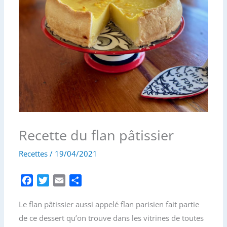
Recette du flan pâtissier
Recettes
/
19/04/2021
F
T
E
P
a
w
m
a
Le flan pâtissier aussi appelé flan parisien fait partie
c
i
a
r
e
t
i
t
de ce dessert qu’on trouve dans les vitrines de toutes