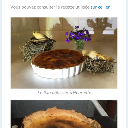
o
e
g
Vous pouvez consulter la recette utilisée
sur ce lien
.
o
r
e
k
r
Le flan pâtissier d’Henriette