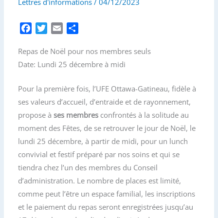
Lettres d'informations
/
04/12/2023
F
T
E
P
a
w
m
a
Repas de Noël pour nos membres seuls
c
i
a
r
e
t
i
t
Date: Lundi 25 décembre à midi
b
t
l
a
o
e
g
Pour la première fois, l’UFE Ottawa-Gatineau, fidèle à
o
r
e
ses valeurs d’accueil, d’entraide et de rayonnement,
k
r
propose à
ses membres
confrontés à la solitude au
moment des Fêtes, de se retrouver le jour de Noël, le
lundi 25 décembre, à partir de midi, pour un lunch
convivial et festif préparé par nos soins et qui se
tiendra chez l’un des membres du Conseil
d’administration. Le nombre de places est limité,
comme peut l’être un espace familial, les inscriptions
et le paiement du repas seront enregistrées jusqu’au