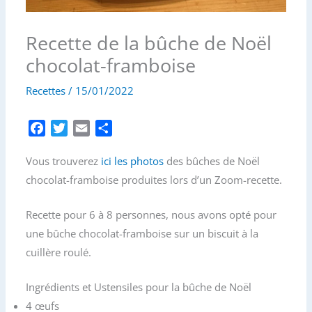
Recette de la bûche de Noël
chocolat-framboise
Recettes
/
15/01/2022
F
T
E
P
a
w
m
a
Vous trouverez
c
i
a
ici les photos
r
des bûches de Noël
e
t
i
t
chocolat-framboise produites lors d’un Zoom-recette.
b
t
l
a
o
e
g
Recette pour 6 à 8 personnes, nous avons opté pour
o
r
e
une bûche chocolat-framboise sur un biscuit à la
k
r
cuillère roulé.
Ingrédients et Ustensiles pour la bûche de Noël
4 œufs