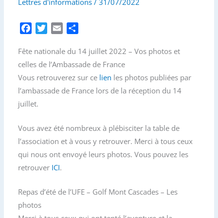
Lettres d'informations
/
31/07/2022
F
T
E
P
a
w
m
a
Fête nationale du 14 juillet 2022 – Vos photos et
c
i
a
r
e
t
i
t
celles de l’Ambassade de France
b
t
l
a
Vous retrouverez sur ce
lien
les photos publiées par
o
e
g
l’ambassade de France lors de la réception du 14
o
r
e
juillet.
k
r
Vous avez été nombreux à plébisciter la table de
l’association et à vous y retrouver. Merci à tous ceux
qui nous ont envoyé leurs photos. Vous pouvez les
retrouver
ICI
.
Repas d’été de l’UFE – Golf Mont Cascades – Les
photos