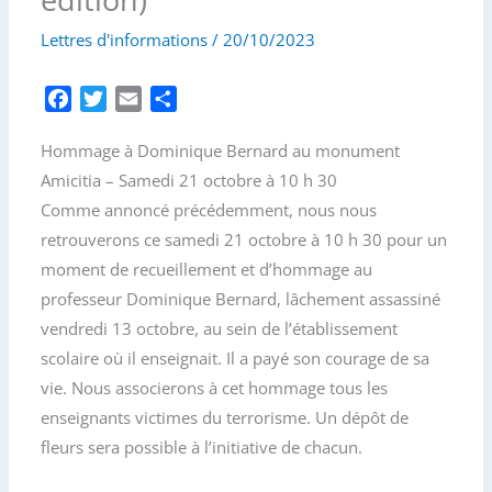
Lettres d'informations
/
20/10/2023
F
T
E
P
a
w
m
a
Hommage à Dominique Bernard au monument
c
i
a
r
e
t
i
t
Amicitia – Samedi 21 octobre à 10 h 30
b
t
l
a
Comme annoncé précédemment, nous nous
o
e
g
retrouverons ce samedi 21 octobre à 10 h 30 pour un
o
r
e
moment de recueillement et d’hommage au
k
r
professeur Dominique Bernard, lâchement assassiné
vendredi 13 octobre, au sein de l’établissement
scolaire où il enseignait. Il a payé son courage de sa
vie. Nous associerons à cet hommage tous les
enseignants victimes du terrorisme. Un dépôt de
fleurs sera possible à l’initiative de chacun.