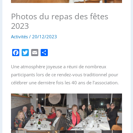
Photos du repas des fêtes
2023
Activités
/
20/12/2023
F
T
E
P
a
w
m
a
Une atmosphère joyeuse a réuni de nombreux
c
i
a
r
e
t
i
t
participants lors de ce rendez-vous traditionnel pour
b
t
l
a
célébrer une dernière fois les 40 ans de l’association.
o
e
g
o
r
e
k
r