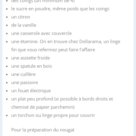
des coings (un minimum de 4)
o
e
g
le sucre en poudre, même poids que les coings
o
r
e
un citron
k
r
de la vanille
une casserole avec couvercle
une étamine. On en trouve chez Dollarama, un linge
fin que vous refermez peut faire l’affaire
une assiette froide
une spatule en bois
une cuillère
une passoire
un fouet électrique
un plat peu profond (si possible à bords droits et
chemisé de papier parchemin)
un torchon ou linge propre pour couvrir
Pour la préparation du nougat