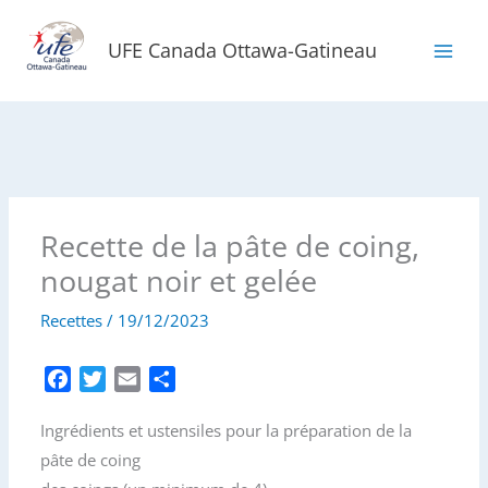
Aller
au
UFE Canada Ottawa-Gatineau
contenu
Recette de la pâte de coing,
nougat noir et gelée
Recettes
/
19/12/2023
F
T
E
P
a
w
m
a
Ingrédients et ustensiles pour la préparation de la
c
i
a
r
e
t
i
t
pâte de coing
b
t
l
a