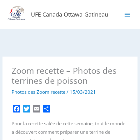
Aller
au
UFE Canada Ottawa-Gatineau
contenu
Zoom recette – Photos des
terrines de poisson
Photos des Zoom recette
/
15/03/2021
F
T
E
P
a
w
m
a
Pour la recette salée de cette semaine, tout le monde
c
i
a
r
e
t
i
t
a découvert comment préparer une terrine de
b
t
l
a