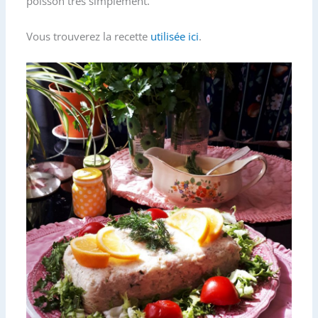
poisson très simplement.
o
e
g
o
r
e
Vous trouverez la recette
utilisée ici
.
k
r